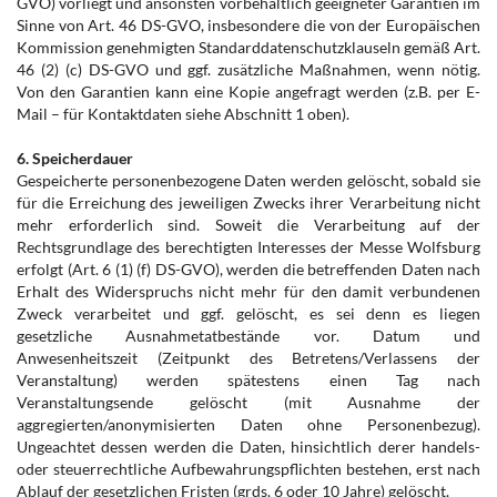
GVO) vorliegt und ansonsten vorbehaltlich geeigneter Garantien im
Sinne von Art. 46 DS-GVO, insbesondere die von der Europäischen
Kommission genehmigten Standarddatenschutzklauseln gemäß Art.
46 (2) (c) DS-GVO und ggf. zusätzliche Maßnahmen, wenn nötig.
Von den Garantien kann eine Kopie angefragt werden (z.B. per E-
Mail – für Kontaktdaten siehe Abschnitt 1 oben).
6. Speicherdauer
Gespeicherte personenbezogene Daten werden gelöscht, sobald sie
für die Erreichung des jeweiligen Zwecks ihrer Verarbeitung nicht
mehr erforderlich sind. Soweit die Verarbeitung auf der
Rechtsgrundlage des berechtigten Interesses der Messe Wolfsburg
erfolgt (Art. 6 (1) (f) DS-GVO), werden die betreffenden Daten nach
Erhalt des Widerspruchs nicht mehr für den damit verbundenen
Zweck verarbeitet und ggf. gelöscht, es sei denn es liegen
gesetzliche Ausnahmetatbestände vor. Datum und
Anwesenheitszeit (Zeitpunkt des Betretens/Verlassens der
Veranstaltung) werden spätestens einen Tag nach
Veranstaltungsende gelöscht (mit Ausnahme der
aggregierten/anonymisierten Daten ohne Personenbezug).
Ungeachtet dessen werden die Daten, hinsichtlich derer handels-
oder steuerrechtliche Aufbewahrungspflichten bestehen, erst nach
Ablauf der gesetzlichen Fristen (grds. 6 oder 10 Jahre) gelöscht.