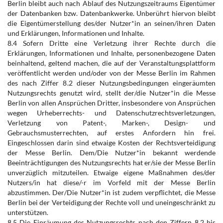
Berlin bleibt auch nach Ablauf des Nutzungszeitraums Eigentümer
der Datenbanken bzw. Datenbankwerke. Unberührt hiervon bleibt
die Eigentümerstellung des/der Nutzer*in an seinen/ihren Daten
und Erklärungen, Informationen und Inhalte.
8.4 Sofern Dritte eine Verletzung ihrer Rechte durch die
Erklärungen, Informationen und Inhalte, personenbezogene Daten
beinhaltend, geltend machen, die auf der Veranstaltungsplattform
veröffentlicht werden und/oder von der Messe Berlin im Rahmen
des nach Ziffer 8.2 dieser Nutzungsbedingungen eingeräumten
Nutzungsrechts genutzt wird, stellt der/die Nutzer*in die Messe
Berlin von allen Ansprüchen Dritter, insbesondere von Ansprüchen
wegen Urheberrechts- und Datenschutzrechtsverletzungen,
Verletzung von Patent-, Marken-, Design- und
Gebrauchsmusterrechten, auf erstes Anfordern hin frei.
Eingeschlossen darin sind etwaige Kosten der Rechtsverteidigung
der Messe Berlin. Dem/Die Nutzer*in bekannt werdende
Beeinträchtigungen des Nutzungsrechts hat er/sie der Messe Berlin
unverzüglich mitzuteilen. Etwaige eigene Maßnahmen des/der
Nutzers/in hat diese/-r im Vorfeld mit der Messe Berlin
abzustimmen. Der/Die Nutzer*in ist zudem verpflichtet, die Messe
Berlin bei der Verteidigung der Rechte voll und uneingeschränkt zu
unterstützen.
8.5 Die Einräumung des Nutzungsrechts nach den Ziffern 8.2 bis