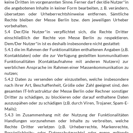
keine Dritten im vorgenannten Sinne. Ferner darf der/die Nutzer*in
die angebotenen Inhalte in keiner Form bearbeiten, z. B. verändern,
übersetzen oder Urheberrechtshinweise entfernen. Sämtliche
Rechte bleiben der Messe Berlin bzw. dem jeweiligen Urheber
vorbehalten.
5.4 Der/Die Nutzer*in verpflichtet sich, die Rechte Dritter
einschließlich der Rechte von Messe Berlin zu respektieren.
Dem/Der Nutzer*in ist es deshalb insbesondere nicht gestattet:
5.4.1 die im Rahmen der Funktionalitäten enthaltenen Angaben (z.B.
Kontaktdaten) oder die zur Verfügung gestellten kommunikativen
Funktionalitäten (Kontaktaufnahme mit anderen Nutzern) zur
werblichen Ansprache im Rahmen einer Massenkommunikation zu
nutzen;
5.4.2 Daten zu versenden oder einzustellen, welche insbesondere
nach ihrer Art, Beschaffenheit, Größe oder Zahl geeignet sind, den
gesamten IT-Infrastruktur der Messe Berlin oder Rechner sonstiger
Dritter zu schädigen, zu blockieren oder darauf enthaltene Daten
auszuspähen oder zu schädigen (z.B. durch Viren, Trojaner, Spam-E-
Mails);
5.4.3 im Zusammenhang mit der Nutzung der Funktionalitäten
Handlungen vorzunehmen oder Inhalte zu verbreiten, welche
Rechte Dritter verletzen (z.B. Urheberrechte, Markenrechte,
Persönlichkeits- oder Datenschutzrechte) oder gegen geltende